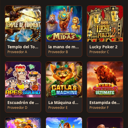
Templo del Tormento
la mano de midas
Lucky Poker 2
Proveedor A
Proveedor B
Proveedor C
Escuadrón de Simios
La Máquina de Dinero de Catla
Estampida de Fuego Definitiva
Proveedor D
Proveedor E
Proveedor F