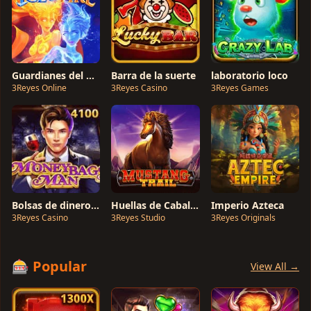
Guardianes del hielo y el fuego
Barra de la suerte
laboratorio loco
3Reyes Online
3Reyes Casino
3Reyes Games
Bolsas de dinero Hombre
Huellas de Caballo Salvaje
Imperio Azteca
3Reyes Casino
3Reyes Studio
3Reyes Originals
🎰 Popular
View All →