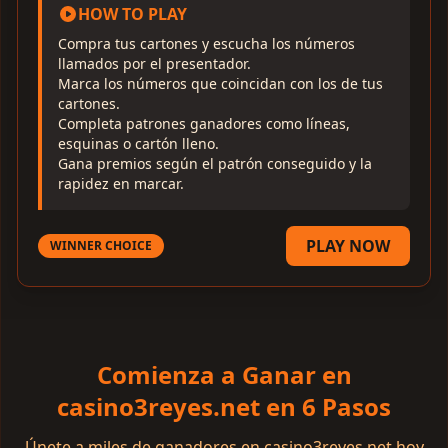
HOW TO PLAY
Compra tus cartones y escucha los números
llamados por el presentador.
Marca los números que coincidan con los de tus
cartones.
Completa patrones ganadores como líneas,
esquinas o cartón lleno.
Gana premios según el patrón conseguido y la
rapidez en marcar.
PLAY NOW
WINNER CHOICE
Comienza a Ganar en
casino3reyes.net en 6 Pasos
Únete a miles de ganadores en casino3reyes.net hoy