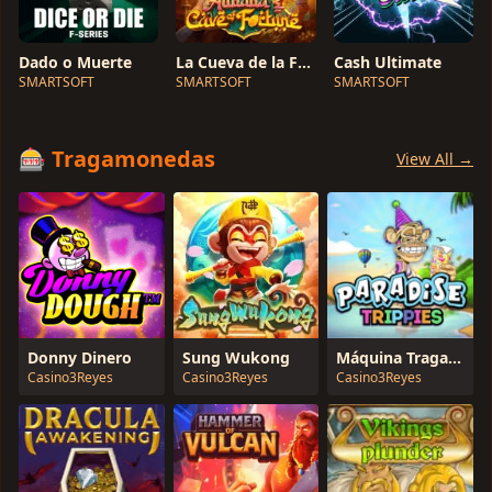
Dado o Muerte
La Cueva de la Fortuna de Alibaba
Cash Ultimate
SMARTSOFT
SMARTSOFT
SMARTSOFT
🎰 Tragamonedas
View All →
Donny Dinero
Sung Wukong
Máquina Tragamonedas Viajes al Paraíso
Casino3Reyes
Casino3Reyes
Casino3Reyes