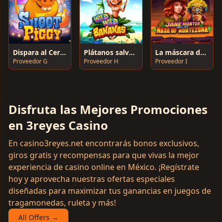
Dispara al Cerdito
Plátanos salvajes salvajes
La máscara de Zhen Hunt y Monte Suma
Proveedor G
Proveedor H
Proveedor I
Disfruta las Mejores Promociones
en 3reyes Casino
En casino3reyes.net encontrarás bonos exclusivos,
giros gratis y recompensas para que vivas la mejor
experiencia de casino online en México. ¡Regístrate
hoy y aprovecha nuestras ofertas especiales
diseñadas para maximizar tus ganancias en juegos de
tragamonedas, ruleta y más!
All Offers →