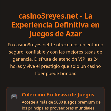
casino3reyes.net - La
Experiencia Definitiva en
Juegos de Azar
En casino3reyes.net te ofrecemos un entorno
seguro, confiable y con las mejores tasas de
ganancia. Disfruta de atención VIP las 24
horas y vive el prestigio que solo un casino
líder puede brindar.
Colección Exclusiva de Juegos
🎮
Accede a más de 5000 juegos premium de
los principales proveedores mundiales