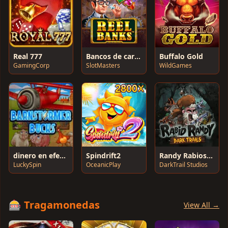
Real 777
Bancos de carrete
Buffalo Gold
GamingCorp
SlotMasters
WildGames
dinero en efectivo granja
Spindrift2
Randy Rabioso Senderos Oscuros
LuckySpin
OceanicPlay
DarkTrail Studios
🎰 Tragamonedas
View All →