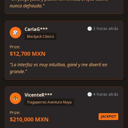
nunca defrauda.”
🕒 2 horas atrás
CarlaG***
🎲
Blackjack Clásico
Prize:
$12,700 MXN
“La interfaz es muy intuitiva, gané y me divertí en
grande.”
🕒 4 horas atrás
VicenteR***
🐯
Tragaperras Aventura Maya
Prize:
JACKPOT
$210,000 MXN