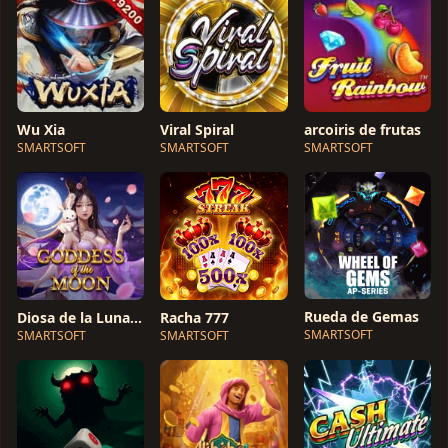
Wu Xia
Viral Spiral
arcoiris de frutas
SMARTSOFT
SMARTSOFT
SMARTSOFT
Rueda de Gemas
Diosa de la Luna MegaWays
Racha 777
SMARTSOFT
SMARTSOFT
SMARTSOFT