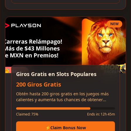
NEW
Giros Gratis en Slots Populares
200 Giros Gratis
Obtén hasta 200 giros gratis en los juegos más
calientes y aumenta tus chances de obtener
jackpots increíbles.
Claimed: 75%
Ends in: 12h 45m
⚡
Claim Bonus Now