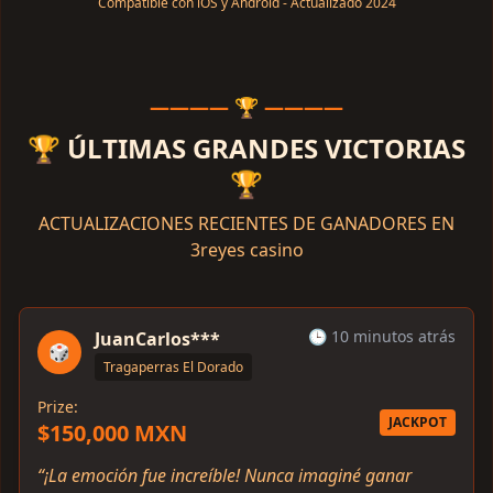
Compatible con iOS y Android - Actualizado 2024
———— 🏆 ————
🏆 ÚLTIMAS GRANDES VICTORIAS
🏆
ACTUALIZACIONES RECIENTES DE GANADORES EN
3reyes casino
🕒 10 minutos atrás
JuanCarlos***
🎲
Tragaperras El Dorado
Prize:
JACKPOT
$150,000 MXN
“¡La emoción fue increíble! Nunca imaginé ganar