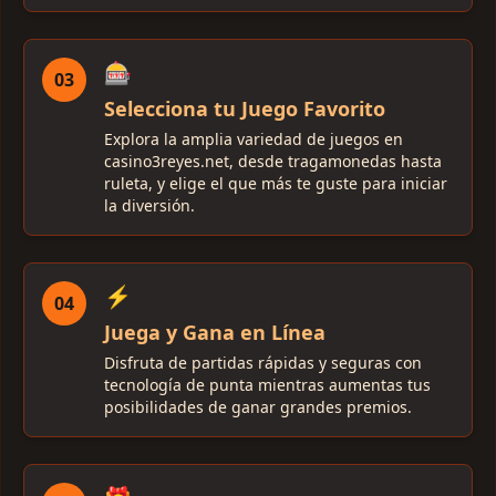
🎰
03
Selecciona tu Juego Favorito
Explora la amplia variedad de juegos en
casino3reyes.net, desde tragamonedas hasta
ruleta, y elige el que más te guste para iniciar
la diversión.
⚡
04
Juega y Gana en Línea
Disfruta de partidas rápidas y seguras con
tecnología de punta mientras aumentas tus
posibilidades de ganar grandes premios.