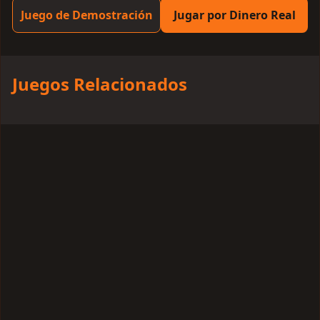
Juego de Demostración
Jugar por Dinero Real
Juegos Relacionados