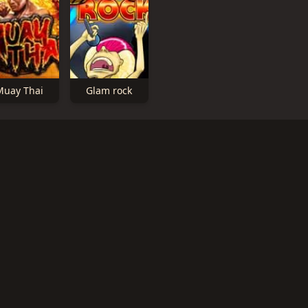
Muay Thai
Glam rock