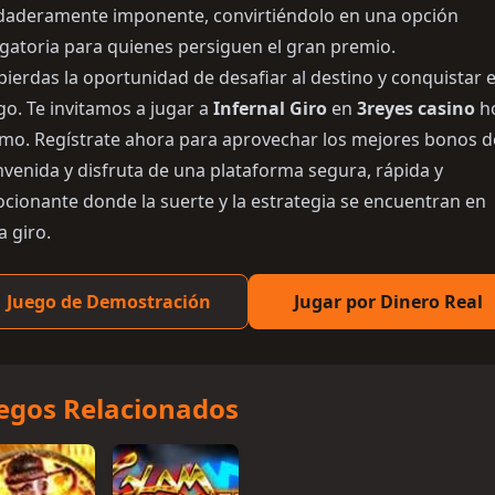
daderamente imponente, convirtiéndolo en una opción
igatoria para quienes persiguen el gran premio.
pierdas la oportunidad de desafiar al destino y conquistar e
go. Te invitamos a jugar a
Infernal Giro
en
3reyes casino
h
mo. Regístrate ahora para aprovechar los mejores bonos d
nvenida y disfruta de una plataforma segura, rápida y
cionante donde la suerte y la estrategia se encuentran en
a giro.
Juego de Demostración
Jugar por Dinero Real
egos Relacionados