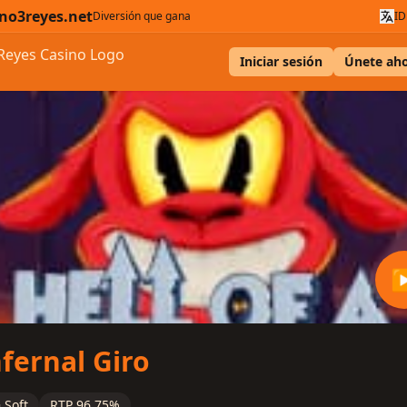
ino3reyes.net
Diversión que gana
I
Iniciar sesión
Únete ah
nfernal Giro
 Soft
RTP 96.75%