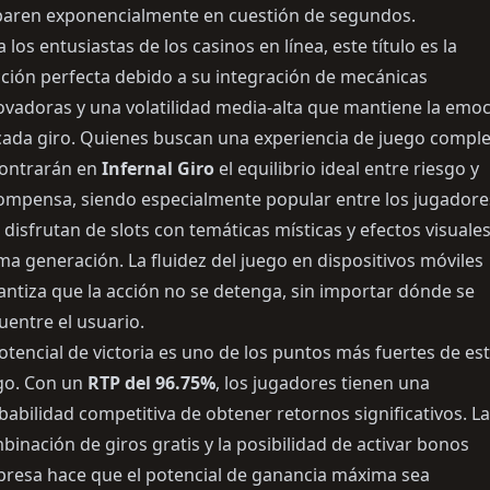
paren exponencialmente en cuestión de segundos.
 los entusiastas de los casinos en línea, este título es la
cción perfecta debido a su integración de mecánicas
ovadoras y una volatilidad media-alta que mantiene la emo
cada giro. Quienes buscan una experiencia de juego compl
ontrarán en
Infernal Giro
el equilibrio ideal entre riesgo y
ompensa, siendo especialmente popular entre los jugadore
 disfrutan de slots con temáticas místicas y efectos visuale
ima generación. La fluidez del juego en dispositivos móviles
antiza que la acción no se detenga, sin importar dónde se
uentre el usuario.
potencial de victoria es uno de los puntos más fuertes de es
go. Con un
RTP del 96.75%
, los jugadores tienen una
babilidad competitiva de obtener retornos significativos. La
binación de giros gratis y la posibilidad de activar bonos
presa hace que el potencial de ganancia máxima sea