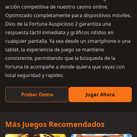
acción competitiva de nuestro casino online.
Optimizado completamente para dispositivos móviles,
Dios de la Fortuna Auspicioso 2 garantiza una
respuesta táctil inmediata y gráficos nítidos en
cualquier pantalla. Ya sea desde un smartphone o una
tablet, la experiencia de juego se mantiene
consistente, permitiendo que la búsqueda de la
fortuna te acompañe a donde quiera que vayas con
total seguridad y rapidez.
Probar Demo
Jugar Ahora
Más Juegos Recomendados