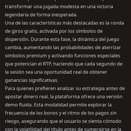
transformar una jugada modesta en una victoria
legendaria de forma inesperada.
Una de las características más destacadas es la ronda
de giros gratis, activada por los símbolos de
dispersión. Durante esta fase, la dinámica del juego
cambia, aumentando las probabilidades de aterrizar
símbolos premium y activando funciones especiales
que potencian el RTP, haciendo que cada segundo de
la sesión sea una oportunidad real de obtener
ganancias significativas.
Para quienes prefieren analizar su estrategia antes de
apostar dinero real, la plataforma ofrece una versión
demo fluida. Esta modalidad permite explorar la
frecuencia de los bonos y el ritmo de los pagos sin
riesgo, asegurando que el usuario se sienta cómodo
con la volatilidad del título antes de sumergirse en la