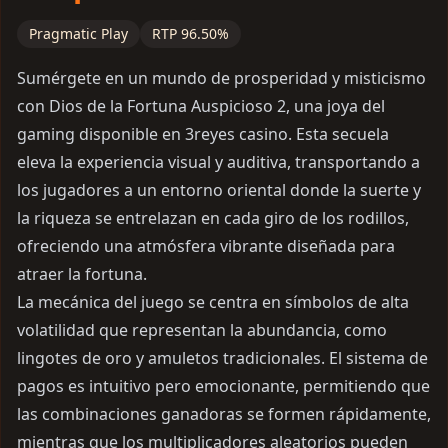
Pragmatic Play
RTP 96.50%
Sumérgete en un mundo de prosperidad y misticismo
con Dios de la Fortuna Auspicioso 2, una joya del
gaming disponible en 3reyes casino. Esta secuela
eleva la experiencia visual y auditiva, transportando a
los jugadores a un entorno oriental donde la suerte y
la riqueza se entrelazan en cada giro de los rodillos,
ofreciendo una atmósfera vibrante diseñada para
atraer la fortuna.
La mecánica del juego se centra en símbolos de alta
volatilidad que representan la abundancia, como
lingotes de oro y amuletos tradicionales. El sistema de
pagos es intuitivo pero emocionante, permitiendo que
las combinaciones ganadoras se formen rápidamente,
mientras que los multiplicadores aleatorios pueden