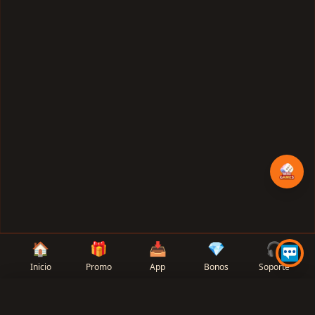
🏠
🎁
📥
💎
🎧
Inicio
Promo
App
Bonos
Soporte
✕
Select Language